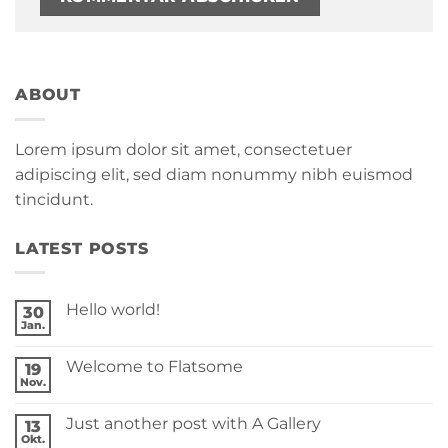
ABOUT
Lorem ipsum dolor sit amet, consectetuer
adipiscing elit, sed diam nonummy nibh euismod
tincidunt.
LATEST POSTS
Hello world!
30
Jan.
Keine
Kommentare
zu
Welcome to Flatsome
19
Hello
world!
Nov.
Keine
Kommentare
zu
Just another post with A Gallery
13
Welcome
to
Okt.
Keine