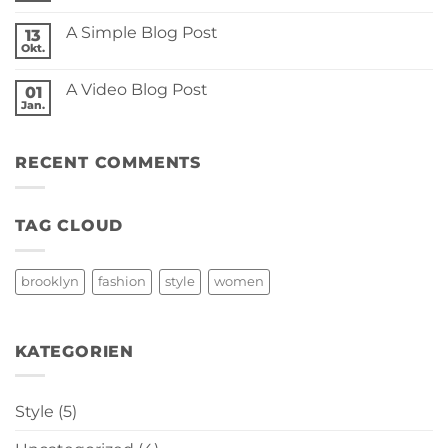
Flatsome
Kommentare
zu
A Simple Blog Post
13
Just
another
Okt.
Keine
post
Kommentare
with
zu
A
A Video Blog Post
01
A
Gallery
Simple
Jan.
Keine
Blog
Kommentare
Post
zu
A
RECENT COMMENTS
Video
Blog
Post
TAG CLOUD
brooklyn
fashion
style
women
KATEGORIEN
Style
(5)