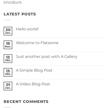
tincidunt.
LATEST POSTS
Hello world!
30
Jan.
Keine
Kommentare
zu
Welcome to Flatsome
19
Hello
world!
Nov.
Keine
Kommentare
zu
Just another post with A Gallery
13
Welcome
to
Okt.
Keine
Flatsome
Kommentare
zu
A Simple Blog Post
13
Just
another
Okt.
Keine
post
Kommentare
with
zu
A
A Video Blog Post
01
A
Gallery
Simple
Jan.
Keine
Blog
Kommentare
Post
zu
A
RECENT COMMENTS
Video
Blog
Post