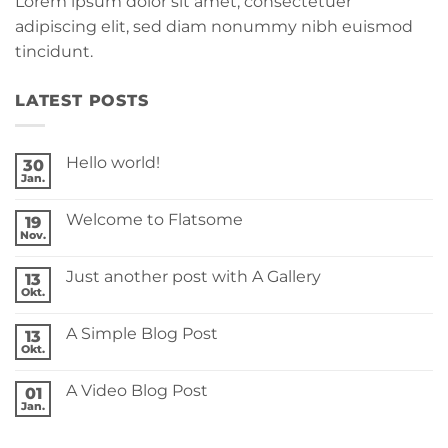
Lorem ipsum dolor sit amet, consectetuer
adipiscing elit, sed diam nonummy nibh euismod
tincidunt.
LATEST POSTS
Hello world!
30
Jan.
Keine
Kommentare
zu
Welcome to Flatsome
19
Hello
world!
Nov.
Keine
Kommentare
zu
Just another post with A Gallery
13
Welcome
to
Okt.
Keine
Flatsome
Kommentare
zu
A Simple Blog Post
13
Just
another
Okt.
Keine
post
Kommentare
with
zu
A
A Video Blog Post
01
A
Gallery
Simple
Jan.
Keine
Blog
Kommentare
Post
zu