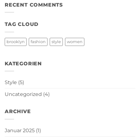
A
RECENT COMMENTS
Video
Blog
Post
TAG CLOUD
brooklyn
fashion
style
women
KATEGORIEN
Style
(5)
Uncategorized
(4)
ARCHIVE
Januar 2025
(1)