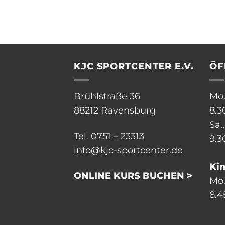
KJC SPORTCENTER E.V.
ÖF
Brühlstraße 36
Mo.
88212 Ravensburg
8.3
Sa.
Tel. 0751 – 23313
9.3
info@kjc-sportcenter.de
Ki
ONLINE KURS BUCHEN >
Mo.,
8.4