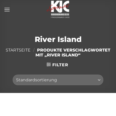
Zum
Inhalt
springen
River Island
STARTSEITE
/
PRODUKTE VERSCHLAGWORTET
MIT „RIVER ISLAND“
FILTER
Direkt
zum
Inhalt
wechseln