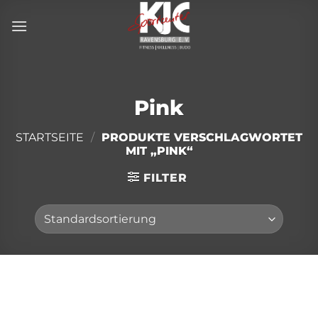
Zum
Inhalt
springen
Pink
STARTSEITE
/
PRODUKTE VERSCHLAGWORTET
MIT „PINK“
FILTER
Direkt
zum
Inhalt
wechseln