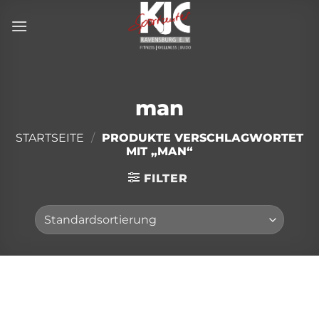
Zum
Inhalt
springen
man
STARTSEITE
/
PRODUKTE VERSCHLAGWORTET
MIT „MAN“
FILTER
Direkt
zum
Inhalt
wechseln