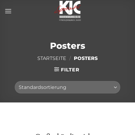
Zum
Inhalt
springen
Posters
STARTSEITE
/
POSTERS
FILTER
Direkt
zum
Inhalt
wechseln